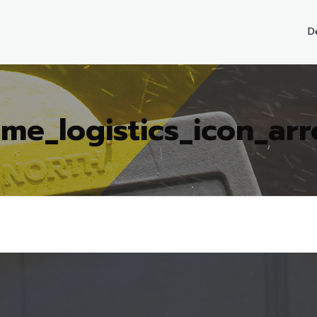
D
me_logistics_icon_ar