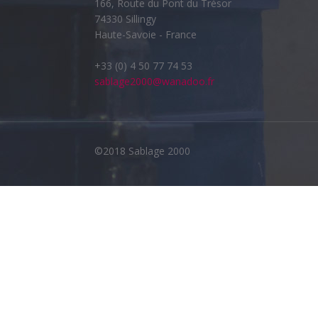
166, Route du Pont du Trésor
74330 Sillingy
Haute-Savoie - France
+33 (0) 4 50 77 74 53
sablage2000@wanadoo.fr
©2018 Sablage 2000