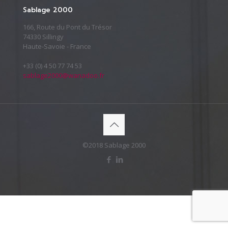
Sablage 2000
166, Route du Pont du Trésor
74330 Sillingy
Haute-Savoie - France
+33 (0) 4 50 77 74 53
sablage2000@wanadoo.fr
©2018 Sablage 2000