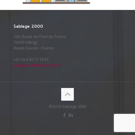
Sablage 2000
166, Route du Pont du Trésor
74330 Sillingy
Haute-Savoie - France
+33 (0) 4 50 77 74 53
sablage2000@wanadoo.fr
©2018 Sablage 2000